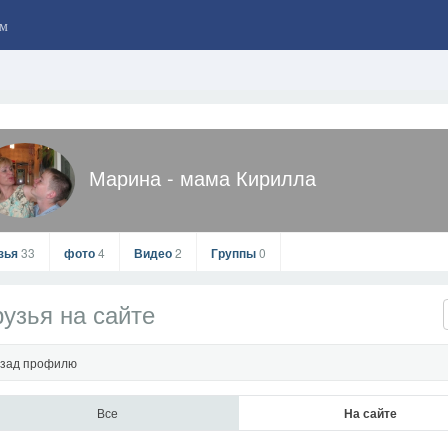
м
Марина - мама Кирилла
зья
33
фото
4
Видео
2
Группы
0
узья на сайте
зад профилю
Все
На сайте
Марина - мама Кирилла