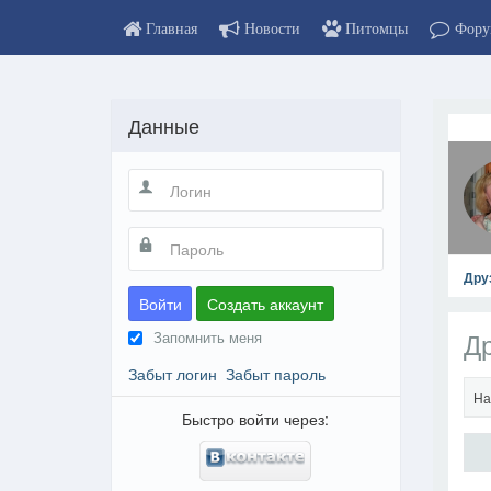
Главная
Новости
Питомцы
Фору
Данные
Дру
Войти
Создать аккаунт
Др
Запомнить меня
Забыт логин
Забыт пароль
На
Быстро войти через: