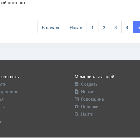
зей пока нет
офиль
В начало
Назад
1
2
3
4
ная сеть
Мемориалы людей
сти
Создать
профиль
Новые
ья
Годовщина
пы
Подарки
Найти
о