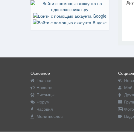
Дру
На пр
Основное
Социаль
Главная
Ново
Новости
Мой 
Питомцы
Друз
Форум
Груп
Часовня
Фото
Молитвослов
Виде