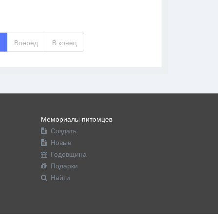
В друзья
Фото
Видео
Написать сообщение
5
Вперёд
В конец
Мемориалы питомцев
Создать
Новые
Годовщина
Подарки
Найти