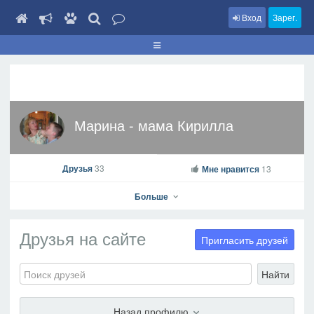
Вход
Зарег.
Марина - мама Кирилла
Друзья
33
Мне нравится
13
Больше
Друзья на сайте
Пригласить друзей
Найти
Марина - мама Кирилла
На профиль
Назад профилю
В друзья
Фото
Видео
Написать сообщение