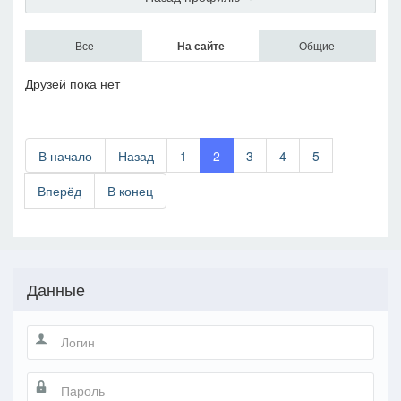
Все
На сайте
Общие
Друзей пока нет
В начало
Назад
1
2
3
4
5
Вперёд
В конец
Данные