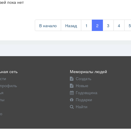
зей пока нет
офиль
В начало
Назад
1
2
3
4
ная сеть
Мемориалы людей
сти
Создать
профиль
Новые
ья
Годовщина
пы
Подарки
Найти
о