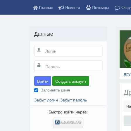
Главная
Новости
Питомцы
Фору
Данные
Дру
Войти
Создать аккаунт
Др
Запомнить меня
Забыт логин
Забыт пароль
На
Быстро войти через: