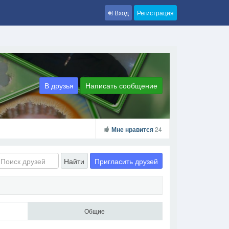
Вход
Регистрация
В друзья
Написать сообщение
Мне нравится
24
Пригласить друзей
Найти
Общие