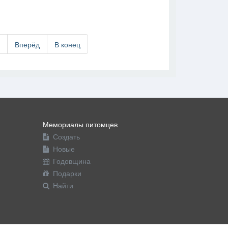
В друзья
Фото
Видео
Написать сообщение
5
Вперёд
В конец
Мемориалы питомцев
Создать
Новые
Годовщина
Подарки
Найти