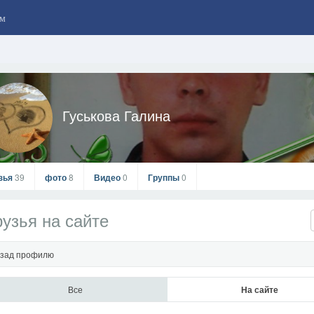
м
Гуськова Галина
зья
39
фото
8
Видео
0
Группы
0
узья на сайте
зад профилю
Все
На сайте
Гуськова Галина