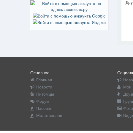
Дру
На пр
Основное
Социаль
Главная
Ново
Новости
Мой 
Питомцы
Друз
Форум
Груп
Часовня
Фото
Молитвослов
Виде