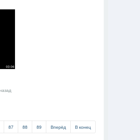
03:06
 назад
87
88
89
Вперёд
В конец