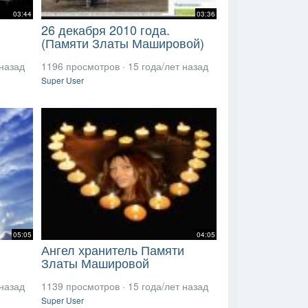
03:44
03:36
26 декабря 2010 года.
(Памяти Златы Машировой)
 назад
1196 просмотров
·
15 года/лет назад
Super User
05:05
04:05
Ангел хранитель Памяти
Златы Машировой
 назад
1139 просмотров
·
15 года/лет назад
Super User