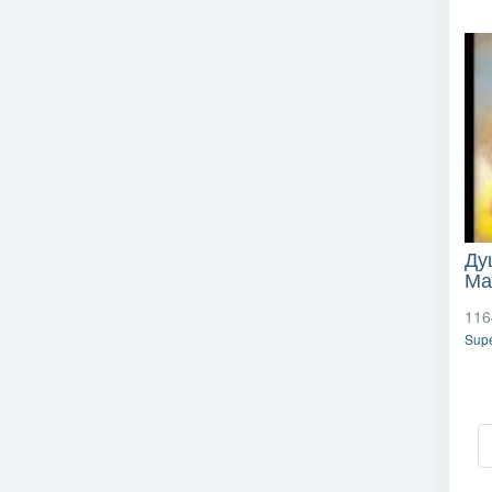
Ду
Ма
116
Supe