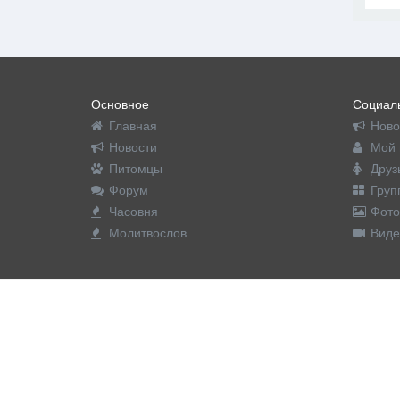
Основное
Социаль
Главная
Ново
Новости
Мой 
Питомцы
Друз
Форум
Груп
Часовня
Фото
Молитвослов
Виде