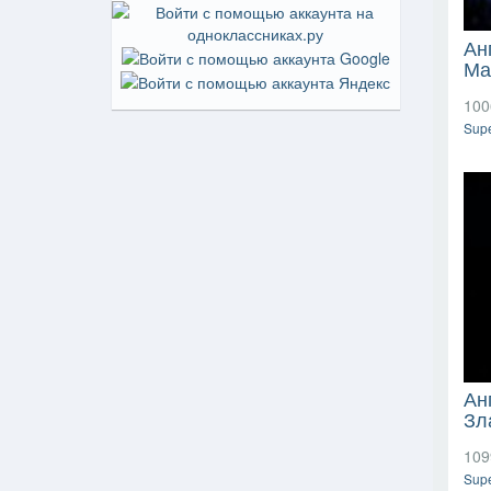
Ан
Ма
100
Supe
Ан
Зл
109
Supe