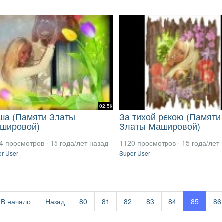
02:56
ша (Памяти Златы
За тихой рекою (Памяти
шировой)
Златы Машировой)
4 просмотров
·
15 года/лет назад
1120 просмотров
·
15 года/лет
r User
Super User
В начало
Назад
80
81
82
83
84
85
86