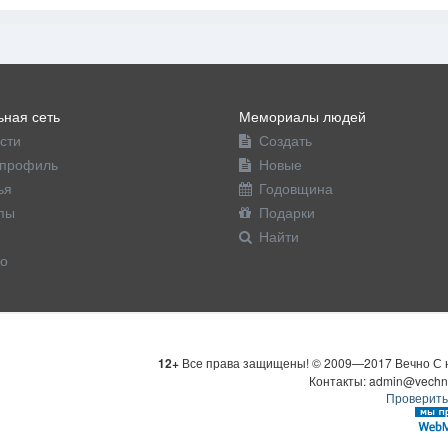
ная сеть
Мемориалы людей
сти
Создать
профиль
Новые
ья
Годовщина
пы
Подарки
Найти
о
12+
Все права защищены! © 2009—2017 Вечно С н
Контакты: admin@vechn
Проверить