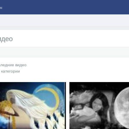
м
идео