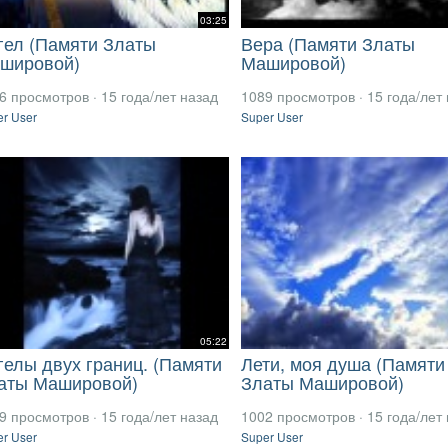
03:25
гел (Памяти Златы
Вера (Памяти Златы
шировой)
Машировой)
6 просмотров
·
15 года/лет назад
1089 просмотров
·
15 года/лет
r User
Super User
05:22
гелы двух границ. (Памяти
Лети, моя душа (Памяти
аты Машировой)
Златы Машировой)
9 просмотров
·
15 года/лет назад
1002 просмотров
·
15 года/лет
r User
Super User