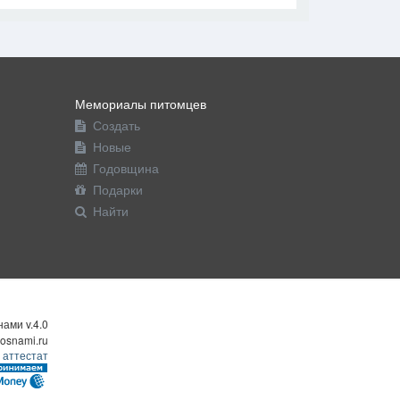
Мемориалы питомцев
Создать
Новые
Годовщина
Подарки
Найти
ами v.4.0
osnami.ru
 аттестат