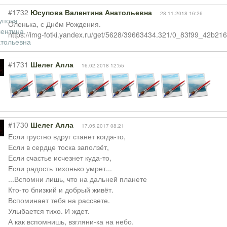
#1732
Юсупова Валентина Анатольевна
28.11.2018 16:26
Оленька, с Днём Рождения.
https://img-fotki.yandex.ru/get/5628/39663434.321/0_83f99_42b21
#1731
Шелег Алла
16.02.2018 12:55
#1730
Шелег Алла
17.05.2017 08:21
Если грустно вдруг станет когда-то,
Если в сердце тоска заползёт,
Если счастье исчезнет куда-то,
Если радость тихонько умрет...
...Вспомни лишь, что на дальней планете
Кто-то близкий и добрый живёт.
Вспоминает тебя на рассвете.
Улыбается тихо. И ждет.
А как вспомнишь, взгляни-ка на небо.