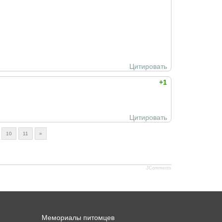
Цитировать
+1
Цитировать
10
11
»
JComments
Мемориалы питомцев