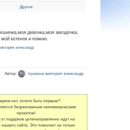
Другое
ошечка,моя девочка,моя звездочка.
 мой котенок и помню.
иктория александр
Автор:
пушкина виктория александр
арков нет, хотите быть первым?
вляется безрекламным некоммерческим
проектом!
 от подарков целенаправленно идут на
 нашего сайта. Это помогает не только