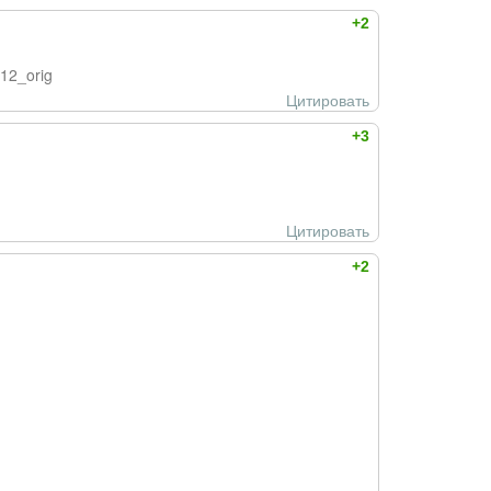
+2
612_orig
Цитировать
+3
Цитировать
+2