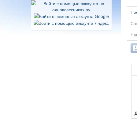
По
Соз
На
Д