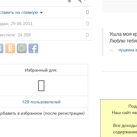
ставить на главную
дан: 29.06.2011
Ушла моя кр
вестили: 34 398
Люблю тебя
пушкина в
Избранный для:
129 пользователей
Под
обавить в избранное (после регистрации)
Наш сайт я
Все доходы
содержание