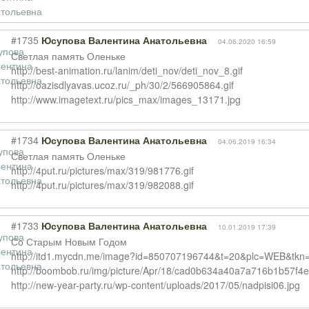
#1735
Юсупова Валентина Анатольевна
04.06.2020 16:59
Светлая память Оленьке
http://best-animation.ru/lanim/deti_nov/deti_nov_8.gif
http://oazisdlyavas.ucoz.ru/_ph/30/2/566905864.gif
http://www.imagetext.ru/pics_max/images_13171.jpg
#1734
Юсупова Валентина Анатольевна
04.06.2019 16:34
Светлая память Оленьке
http://4put.ru/pictures/max/319/981776.gif
http://4put.ru/pictures/max/319/982088.gif
#1733
Юсупова Валентина Анатольевна
10.01.2019 17:39
Со Старым Новым Годом
http://itd1.mycdn.me/image?id=850707196744&t=20&plc=WEB&tk
http://boombob.ru/img/picture/Apr/18/cad0b634a40a7a716b1b57f4e
http://new-year-party.ru/wp-content/uploads/2017/05/nadpisi06.jpg