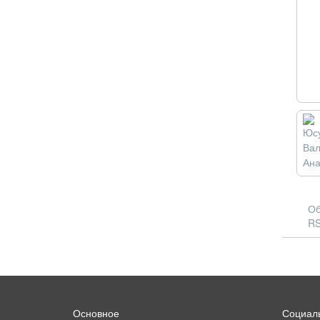
Об
RS
Основное
Социаль