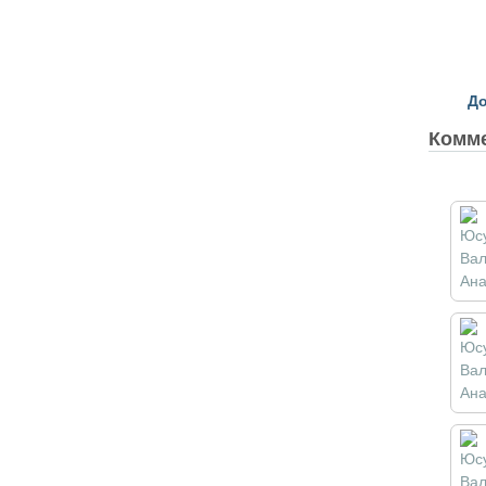
До
Комм