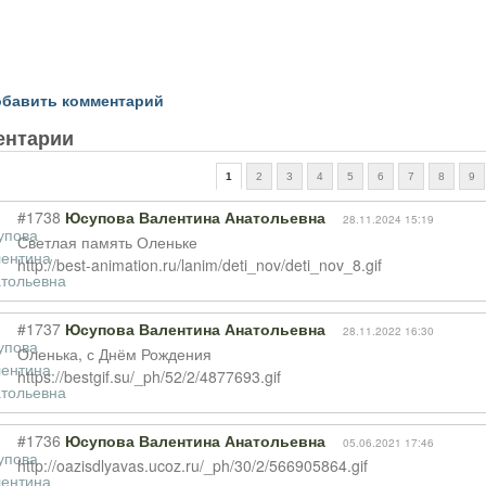
бавить комментарий
ентарии
1
2
3
4
5
6
7
8
9
#1738
Юсупова Валентина Анатольевна
28.11.2024 15:19
Светлая память Оленьке
http://best-animation.ru/lanim/deti_nov/deti_nov_8.gif
#1737
Юсупова Валентина Анатольевна
28.11.2022 16:30
Оленька, с Днём Рождения
https://bestgif.su/_ph/52/2/4877693.gif
#1736
Юсупова Валентина Анатольевна
05.06.2021 17:46
http://oazisdlyavas.ucoz.ru/_ph/30/2/566905864.gif