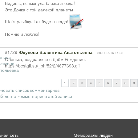
Видишь, вспыхнула близко звезда!
Это Дочка с той далекой планеты
Шлёт улыбку. Так будет всегда!
Помню и люблю!
#1729
Юсупова Валентина Анатольевна
28.11.2016 16:22
Оленька,поздравляю с Днём Рождения.
https://bestgif.su/_ph/52/2/4877693.gif
1
2
3
4
5
6
7
8
9
новить список комментариев
S лента комментариев этой записи
ная сеть
Мемориалы людей