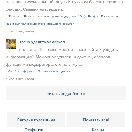
на голос в изумленье обернусь И лучиком блеснет слезинка
счастья, Смывая навсегда из...
в
Жилетка... Выскажитесь, и получите поддержку.
/
Он(а) Был(а)... Расскажите
каким был человек до этого страшного события
6 мес. 3 нед. назад
Прошу удалить мемориал
Уточните , Вы разве можете в него войти и увидеть
информацию? Мемориал удалён, и даже я , обладая
функциями модератора, его не вижу....
в
О сайте и форуме!
/
Техническая поддержка
6 мес. 4 нед. назад
Читать подробнее »
Сегодня годовщина
Показать все!
Трофимов
Копцев