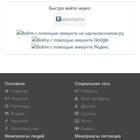
Быстро войти через:
Основное
Социальная сеть
Главная
Новости
Новости
Мой профиль
Питомцы
Друзья
Форум
Группы
Часовня
Фото
Молитвослов
Видео
Мемориалы людей
Мемориалы питомцев