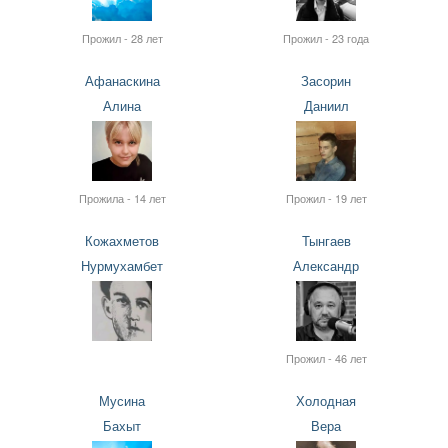
Прожил - 28 лет
Прожил - 23 года
Афанаскина
Засорин
Алина
Даниил
Прожила - 14 лет
Прожил - 19 лет
Кожахметов
Тынгаев
Нурмухамбет
Александр
Прожил - 46 лет
Мусина
Холодная
Бахыт
Вера