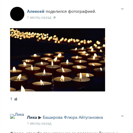
Алексей
поделился фотографией.
1 месяц назад
1
Лика
▶
Баширова Флюра Айтугановна
1 месяц назад