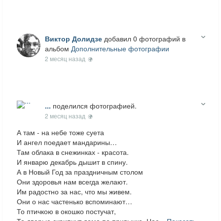
Виктор Долидзе
добавил 0 фотографий в
альбом
Дополнительные фотографии
2 месяц назад
...
поделился фотографией.
2 месяц назад
А там - на небе тоже суета
И ангел поедает мандарины…
Там облака в снежинках - красота.
И январю декабрь дышит в спину.
А в Новый Год за праздничным столом
Они здоровья нам всегда желают.
Им радостно за нас, что мы живем.
Они о нас частенько вспоминают…
То птичкою в окошко постучат,
То дверью скрипнут дома по привычке. Нас...
Показать