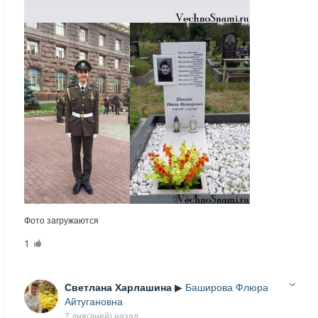
Фото загружаются
1
Светлана Харлашина
▶
Баширова Флюра
Айтугановна
7 дня(дней) назад