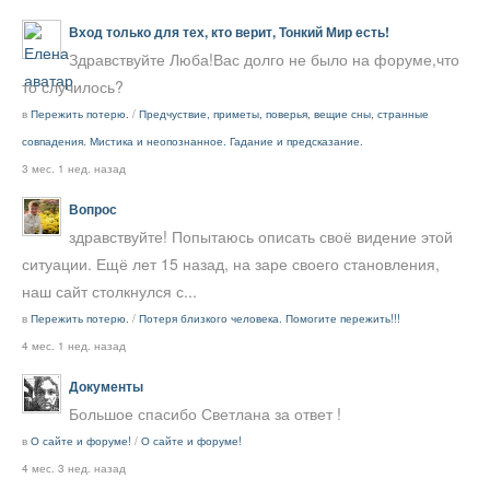
Вход только для тех, кто верит, Тонкий Мир есть!
Здравствуйте Люба!Вас долго не было на форуме,что
то случилось?
в
Пережить потерю.
/
Предчуствие, приметы, поверья, вещие сны, странные
совпадения. Мистика и неопознанное. Гадание и предсказание.
3 мес. 1 нед. назад
Вопрос
здравствуйте! Попытаюсь описать своё видение этой
ситуации. Ещё лет 15 назад, на заре своего становления,
наш сайт столкнулся с...
в
Пережить потерю.
/
Потеря близкого человека. Помогите пережить!!!
4 мес. 1 нед. назад
Документы
Большое спасибо Светлана за ответ !
в
О сайте и форуме!
/
О сайте и форуме!
4 мес. 3 нед. назад