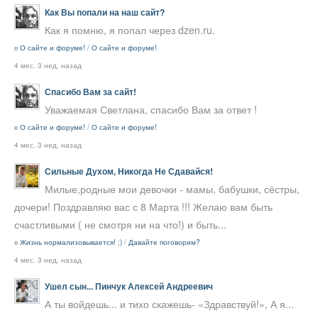
Как Вы попали на наш сайт?
Как я помню, я попал через dzen.ru.
в
О сайте и форуме!
/
О сайте и форуме!
4 мес. 3 нед. назад
Спасибо Вам за сайт!
Уважаемая Светлана, спасибо Вам за ответ !
в
О сайте и форуме!
/
О сайте и форуме!
4 мес. 3 нед. назад
Сильные Духом, Никогда Не Сдавайся!
Милые,родные мои девочки - мамы, бабушки, сёстры,
дочери! Поздравляю вас с 8 Марта !!! Желаю вам быть
счастливыми ( не смотря ни на что!) и быть...
в
Жизнь нормализовывается! ;)
/
Давайте поговорим?
4 мес. 3 нед. назад
Ушел сын... Пинчук Алексей Андреевич
А ты войдешь... и тихо скажешь- «Здравствуй!», А я...