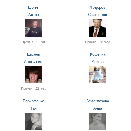
Шогин
Фёдоров
Антон
Святослав
Прожил - 16 лет
Прожил - 72 года
Евсеев
Кошечка
Александр
Ариша
Прожил - 22 года
Пархоменко
Белоглазова
Тая
Анна