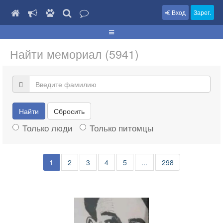
Вход
Зарег.
Найти мемориал (5941)
Найти
Сбросить
Только люди
Только питомцы
1
2
3
4
5
...
298