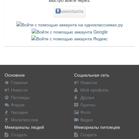
Основное
Социальная сеть
Главная
Новости
Новости
Мой профиль
Питомцы
Друзья
Форум
Группы
Часовня
Фото
Молитвослов
Видео
Мемориалы людей
Мемориалы питомцев
Создать
Создать