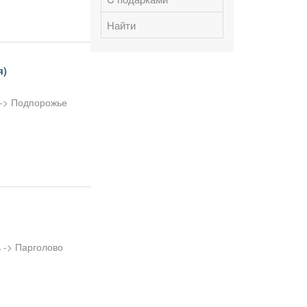
Найти
я)
 -> Подпорожье
 -> Парголово