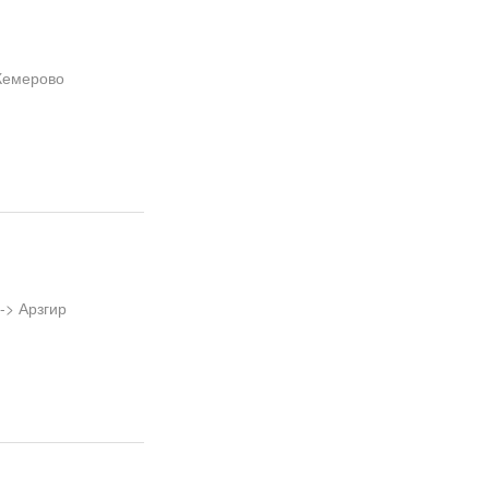
Кемерово
-> Арзгир