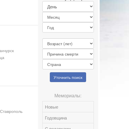
анчурск
дца
Уточнить поиск
Мемориалы:
Новые
 Ставрополь
Годовщина
C подарками