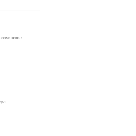
азачинское
еул