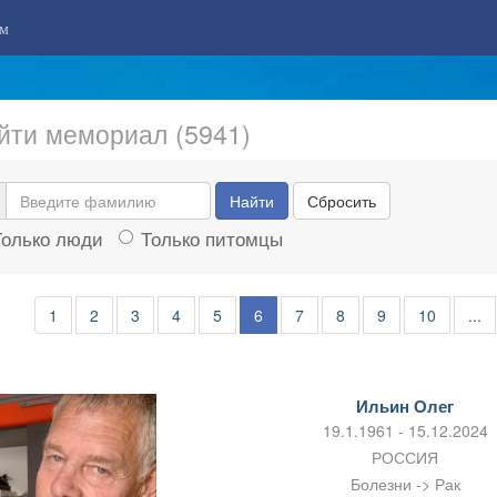
м
йти мемориал (5941)
Найти
Сбросить
Только люди
Только питомцы
1
2
3
4
5
6
7
8
9
10
...
Ильин Олег
19.1.1961 - 15.12.2024
РОССИЯ
Болезни -> Рак