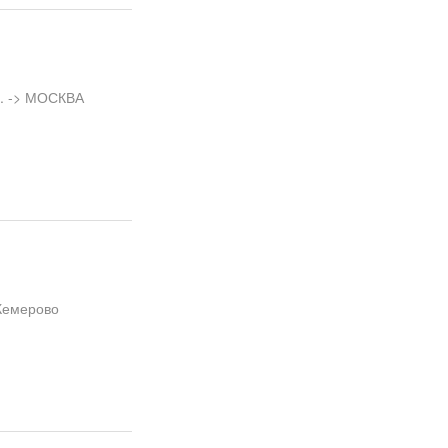
л. -> МОСКВА
Кемерово