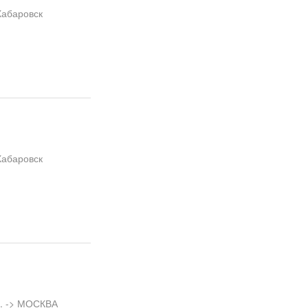
Хабаровск
Хабаровск
л. -> МОСКВА