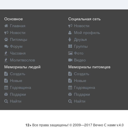
Основное
Социальная сеть
Главная
Новости
Новости
Мой профиль
Питомцы
Друзья
Форум
Группы
Часовня
Фото
Молитвослов
Видео
Мемориалы людей
Мемориалы питомцев
Создать
Создать
Новые
Новые
Годовщина
Годовщина
Подарки
Подарки
Найти
Найти
12+
Все права защищены! © 2009—2017 Вечно С нами v.4.0