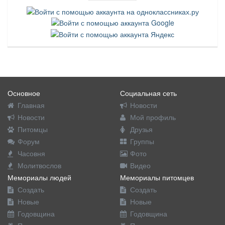
Основное
Социальная сеть
Главная
Новости
Новости
Мой профиль
Питомцы
Друзья
Форум
Группы
Часовня
Фото
Молитвослов
Видео
Мемориалы людей
Мемориалы питомцев
Создать
Создать
Новые
Новые
Годовщина
Годовщина