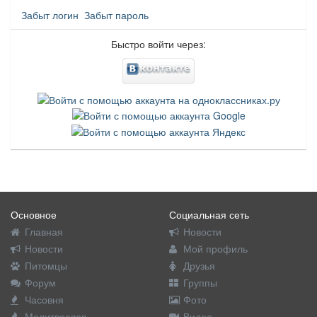
Забыт логин
Забыт пароль
Быстро войти через:
Основное
Социальная сеть
Главная
Новости
Новости
Мой профиль
Питомцы
Друзья
Форум
Группы
Часовня
Фото
Молитвослов
Видео