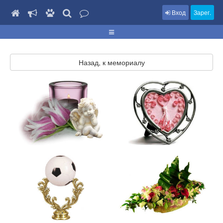
Вход
Зарег.
Назад, к мемориалу