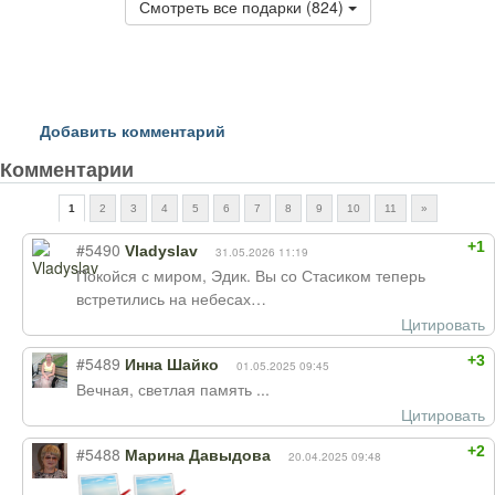
Смотреть все подарки (824)
Добавить комментарий
Комментарии
1
2
3
4
5
6
7
8
9
10
11
»
+1
#5490
Vladyslav
31.05.2026 11:19
Покойся с миром, Эдик. Вы со Стасиком теперь
встретились на небесах…
Цитировать
+3
#5489
Инна Шайко
01.05.2025 09:45
Вечная, светлая память ...
Цитировать
+2
#5488
Марина Давыдова
20.04.2025 09:48