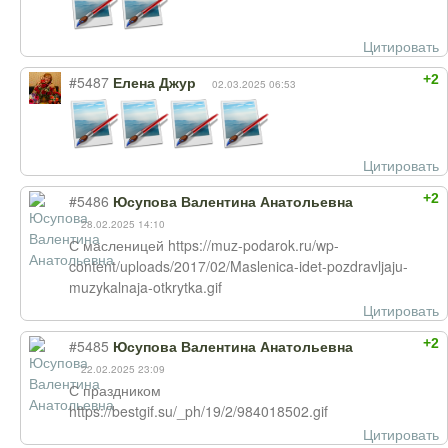
Цитировать
+2
#5487
Елена Джур
02.03.2025 06:53
Цитировать
+2
#5486
Юсупова Валентина Анатольевна
28.02.2025 14:10
С масленицей https://muz-podarok.ru/wp-
content/uploads/2017/02/Maslenica-idet-pozdravljaju-
muzykalnaja-otkrytka.gif
Цитировать
+2
#5485
Юсупова Валентина Анатольевна
22.02.2025 23:09
С праздником
https://bestgif.su/_ph/19/2/984018502.gif
Цитировать