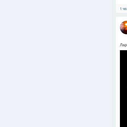
1 че
Лар