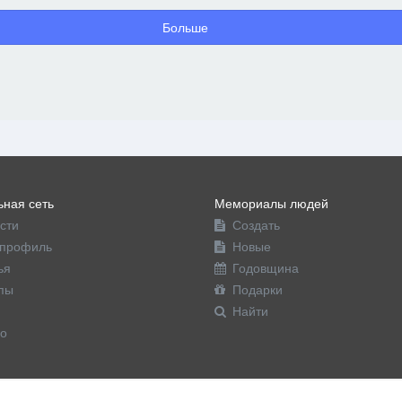
Больше
ная сеть
Мемориалы людей
сти
Создать
профиль
Новые
ья
Годовщина
пы
Подарки
Найти
о