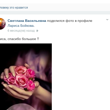
ловеку это нравится
Светлана Васильевна
поделился фото в профиле
Лариса Бойкова
.
6 месяца(ев) назад
иса, спасибо большое !!