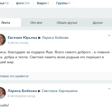
зья
56
фото
294
Видео
0
Группы
0
Лента
Обо мне
Общие друзья
Друзья
Евгения Юрьева
▶
Лариса Бойкова
4 месяц назад
иса, благодарю за подарок Яше. Всего самого доброго , а главное
а. добра и тепла. Светлая память всем родным кто перешел в
ший мир.
ловеку это нравится
Лариса Бойкова
▶
Светлана Харлашина
6 месяца(ев) назад
сибо!