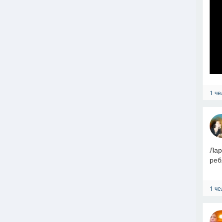
1 че
Лар
реб
1 че