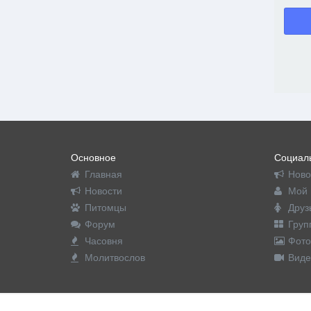
Основное
Социаль
Главная
Ново
Новости
Мой 
Питомцы
Друз
Форум
Груп
Часовня
Фото
Молитвослов
Виде