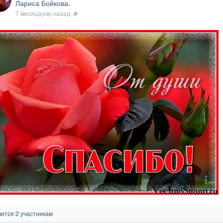
Лариса Бойкова
.
7 месяца(ев) назад
ится 2 участникам