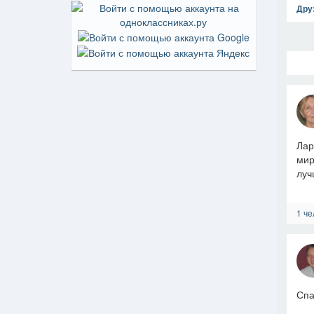
Дру
Лар
мир
луч
1 че
Спа