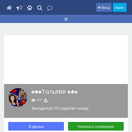
Вход
Зарег.
♠♣♠Тαтьяทล ♠♣♠
1,091
Заходил(а):10 года/лет назад
В друзья
Написать сообщение