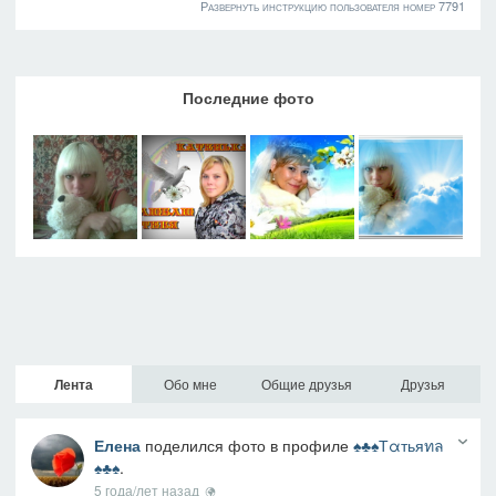
Развернуть инструкцию пользователя номер 7791
Последние фото
Лента
Обо мне
Общие друзья
Друзья
Елена
поделился фото в профиле
♠♣♠Тαтьяทล
♠♣♠
.
5 года/лет назад