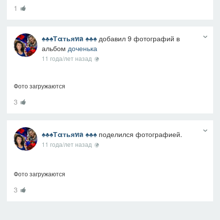
1
♠♣♠Тαтьяทล ♠♣♠
добавил 9 фотографий в
альбом
доченька
11 года/лет назад
Фото загружаются
3
♠♣♠Тαтьяทล ♠♣♠
поделился фотографией.
11 года/лет назад
Фото загружаются
3