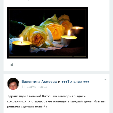
1
Валентина Ахмеева
▶
♠♣♠Тαтьяทล ♠♣♠
11 года/лет назад
Здравствуй Танечка! Катюшин мемориал здесь
сохранился, я стараюсь ее навещать каждый день. Или вы
решили сделать новый?