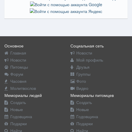
Основное
Социальная сеть
Главная
Новости
Новости
Мой профиль
Питомцы
Друзья
Форум
Группы
Часовня
Фото
Молитвослов
Видео
Мемориалы людей
Мемориалы питомцев
Создать
Создать
Новые
Новые
Годовщина
Годовщина
Подарки
Подарки
Найти
Найти