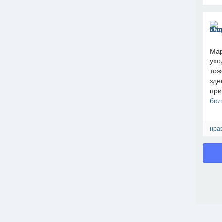
Мар
ухо
тож
зде
при
бол
нрав