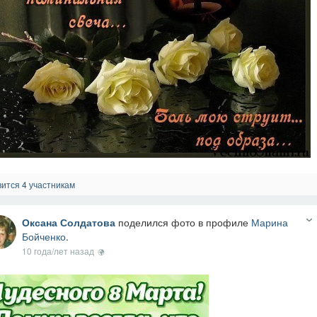
ится 4 участникам
Оксана Солдатова
поделился фото в профиле
Марина
Бойченко
.
10 года/лет назад