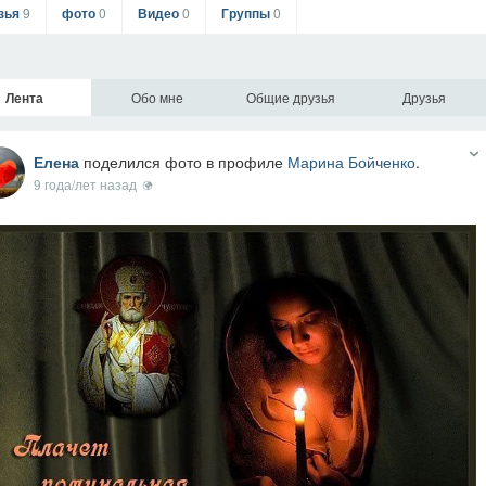
зья
9
фото
0
Видео
0
Группы
0
Лента
Обо мне
Общие друзья
Друзья
Елена
поделился фото в профиле
Марина Бойченко
.
9 года/лет назад