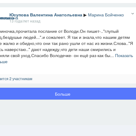
Юсупова Валентина Анатольевна
▶
Марина Бойченко
13 года/лет назад
иночка,прочитала послание от Володи.Он пишет-.."глупый
д,бездушье людей...".и сожалеет. Я так и знала,что нашим детям
е жалко и обидно,что они так рано ушли от нас из жизни.Слова.."Я
сь наверстаю.." дают надежду,что дети наши смирились и
няли свой уход.Спасибо Володечке- он ещё раз как бы...
Показать
ьше
ится 2 участникам
Больше