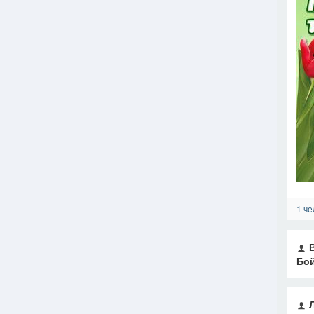
1 че
Бой