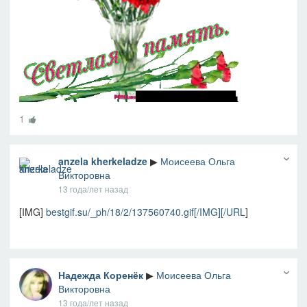
1
anzela kherkeladze
▶
Моисеева Ольга
Викторовна
13 года/лет назад
[IMG]
bestgif.su/_ph/18/2/137560740.gif[/IMG][/URL
]
Надежда Коренёк
▶
Моисеева Ольга
Викторовна
13 года/лет назад