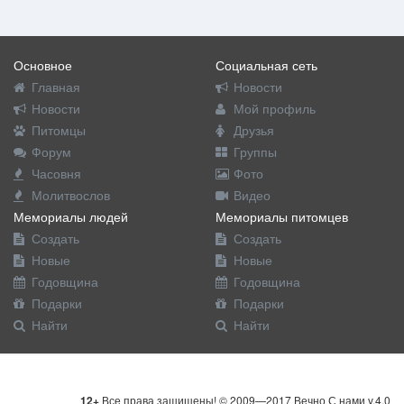
Основное
Социальная сеть
Главная
Новости
Новости
Мой профиль
Питомцы
Друзья
Форум
Группы
Часовня
Фото
Молитвослов
Видео
Мемориалы людей
Мемориалы питомцев
Создать
Создать
Новые
Новые
Годовщина
Годовщина
Подарки
Подарки
Найти
Найти
12+
Все права защищены! © 2009—2017 Вечно С нами v.4.0