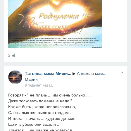
2
Татьяна, мама Миши...
▶
Анжелла мама
Марии
8 года/лет назад
Говорят - " не плачь ... им очень больно ...
Даже тосковать поменьше надо "...
Как же быть , когда непроизвольно,
Слёзы льются, вылетая градом .
И тоска - печаль ... куда же деться,
Если глубоко они засели ...
Хочется ... ну, как же не хотеться,