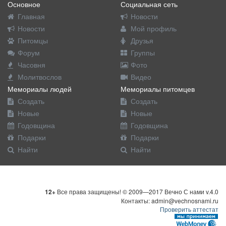
Основное
Социальная сеть
Главная
Новости
Новости
Мой профиль
Питомцы
Друзья
Форум
Группы
Часовня
Фото
Молитвослов
Видео
Мемориалы людей
Мемориалы питомцев
Создать
Создать
Новые
Новые
Годовщина
Годовщина
Подарки
Подарки
Найти
Найти
12+
Все права защищены! © 2009—2017 Вечно С нами v.4.0
Контакты: admin@vechnosnami.ru
Проверить аттестат