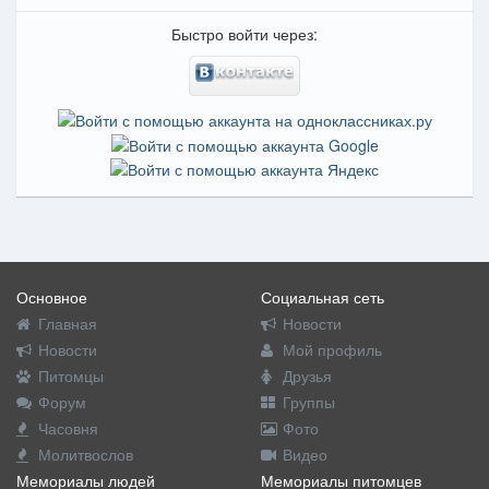
Быстро войти через:
Основное
Социальная сеть
Главная
Новости
Новости
Мой профиль
Питомцы
Друзья
Форум
Группы
Часовня
Фото
Молитвослов
Видео
Мемориалы людей
Мемориалы питомцев