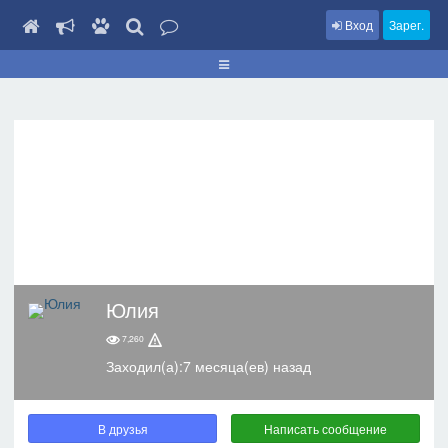
Вход
Зарег.
Юлия
7,260
Заходил(а):7 месяца(ев) назад
В друзья
Написать сообщение