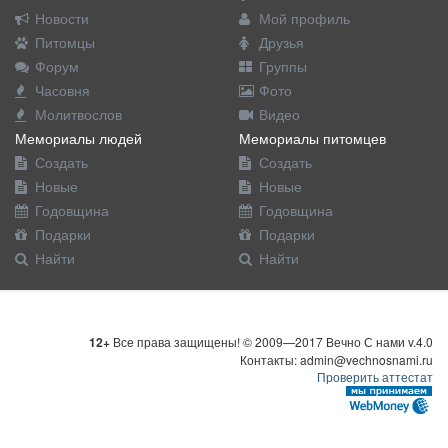
Новости
Мой профиль
Питомцы
Друзья
Форум
Группы
Часовня
Фото
Молитвослов
Видео
Мемориалы людей
Мемориалы питомцев
Создать
Создать
Новые
Новые
Годовщина
Годовщина
Подарки
Подарки
Найти
Найти
12+
Все права защищены! © 2009—2017 Вечно С нами v.4.0
Контакты: admin@vechnosnami.ru
Проверить аттестат