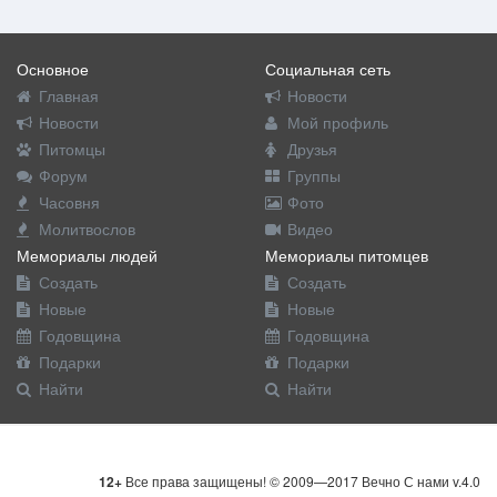
Основное
Социальная сеть
Главная
Новости
Новости
Мой профиль
Питомцы
Друзья
Форум
Группы
Часовня
Фото
Молитвослов
Видео
Мемориалы людей
Мемориалы питомцев
Создать
Создать
Новые
Новые
Годовщина
Годовщина
Подарки
Подарки
Найти
Найти
12+
Все права защищены! © 2009—2017 Вечно С нами v.4.0