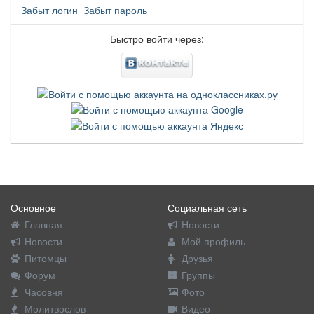
Забыт логин
Забыт пароль
Быстро войти через:
Основное
Социальная сеть
Главная
Новости
Новости
Мой профиль
Питомцы
Друзья
Форум
Группы
Часовня
Фото
Молитвослов
Видео