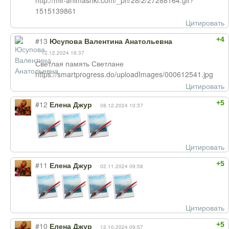
http://mir-animashki.com/_ph/28/2/27288164.gif?
1515139861
Цитировать
+4
#13
Юсупова Валентина Анатольевна
12.12.2024 16:37
Светлая память Светлане
https://smartprogress.do/uploadImages/000612541.jpg
Цитировать
+5
#12
Елена Джур
08.12.2024 10:37
Цитировать
+5
#11
Елена Джур
02.11.2024 09:58
Цитировать
+5
#10
Елена Джур
12.10.2024 09:57