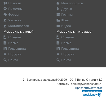
Новости
Мой профиль
Питомцы
Друзья
Форум
Группы
Часовня
Фото
Молитвослов
Видео
Мемориалы людей
Мемориалы питомцев
Создать
Создать
Новые
Новые
Годовщина
Годовщина
Подарки
Подарки
Найти
Найти
12+
Все права защищены! © 2009—2017 Вечно С нами v.4.0
Контакты: admin@vechnosnami.ru
Проверить аттестат