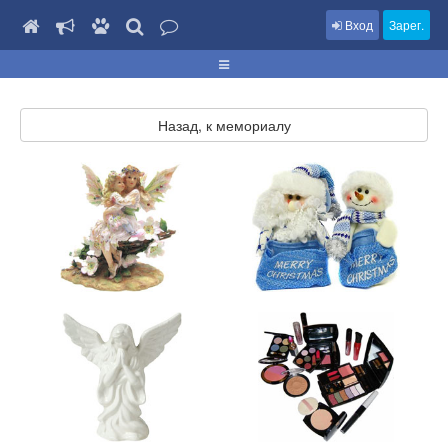
Вход
Зарег.
Назад, к мемориалу