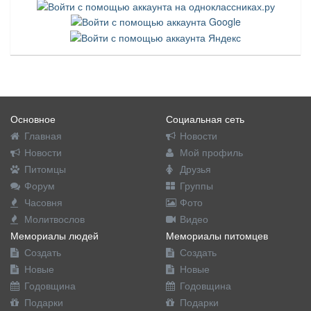
Основное
Социальная сеть
Главная
Новости
Новости
Мой профиль
Питомцы
Друзья
Форум
Группы
Часовня
Фото
Молитвослов
Видео
Мемориалы людей
Мемориалы питомцев
Создать
Создать
Новые
Новые
Годовщина
Годовщина
Подарки
Подарки