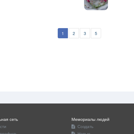
1
2
3
5
ная сеть
Мемориалы людей
сти
Создать
профиль
Новые