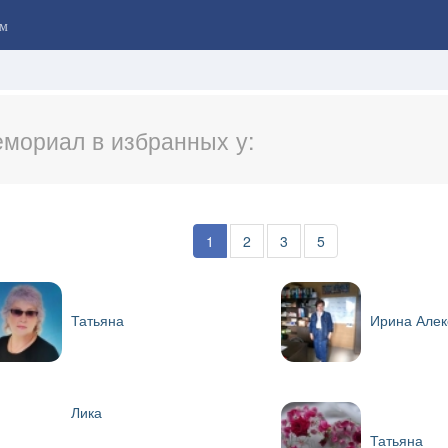
м
мориал в избранных у:
1
2
3
5
Татьяна
Ирина Алек
Лика
Татьяна