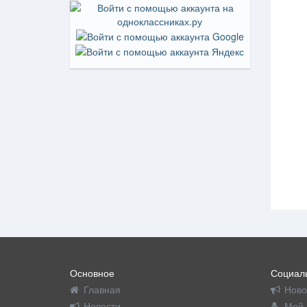
Основное
Социаль
Главная
Ново
Новости
Мой 