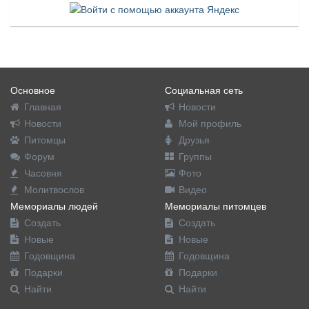
Основное
Социальная сеть
Главная
Новости
Новости
Мой профиль
Питомцы
Друзья
Форум
Группы
Часовня
Фото
Молитвослов
Видео
Мемориалы людей
Мемориалы питомцев
Создать
Создать
Новые
Новые
Годовщина
Годовщина
Подарки
Подарки
Найти
Найти