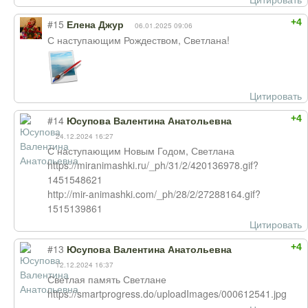
+4
#15
Елена Джур
06.01.2025 09:06
С наступающим Рождеством, Светлана!
Цитировать
+4
#14
Юсупова Валентина Анатольевна
24.12.2024 16:27
С наступающим Новым Годом, Светлана
https://miranimashki.ru/_ph/31/2/420136978.gif?
1451548621
http://mir-animashki.com/_ph/28/2/27288164.gif?
1515139861
Цитировать
+4
#13
Юсупова Валентина Анатольевна
12.12.2024 16:37
Светлая память Светлане
https://smartprogress.do/uploadImages/000612541.jpg