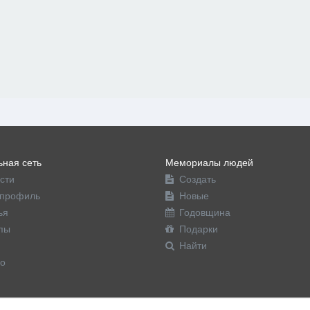
ная сеть
Мемориалы людей
сти
Создать
профиль
Новые
ья
Годовщина
пы
Подарки
Найти
о