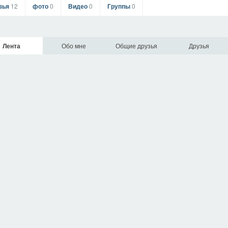
зья
12
фото
0
Видео
0
Группы
0
Лента
Обо мне
Общие друзья
Друзья