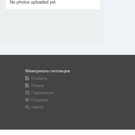
No photos uploaded yet.
Мемориалы питомцев
Создать
Новые
Годовщина
Подарки
Найти