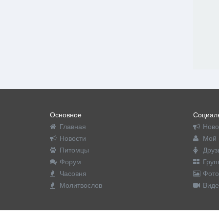
Основное
Социаль
Главная
Ново
Новости
Мой 
Питомцы
Друз
Форум
Груп
Часовня
Фото
Молитвослов
Виде