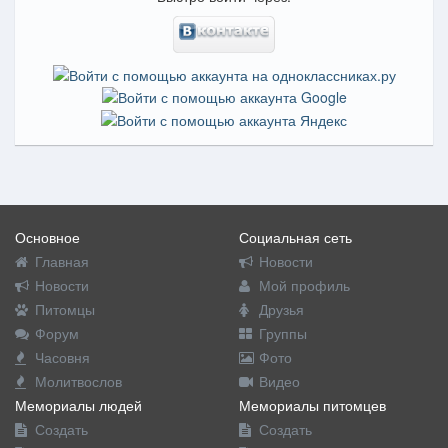
Основное
Социальная сеть
Главная
Новости
Новости
Мой профиль
Питомцы
Друзья
Форум
Группы
Часовня
Фото
Молитвослов
Видео
Мемориалы людей
Мемориалы питомцев
Создать
Создать