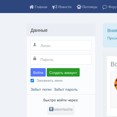
Главная
Новости
Питомцы
Фору
Данные
Вни
Просм
Вс
Войти
Создать аккаунт
Запомнить меня
Забыт логин
Забыт пароль
Быстро войти через: