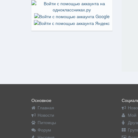
Основное
Социаль
Главная
Ново
Новости
Мой 
Питомцы
Друз
Форум
Груп
Часовня
Фото