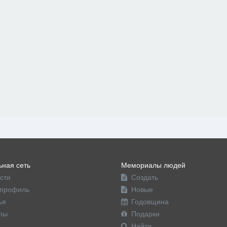
ная сеть
Мемориалы людей
сти
Создать
профиль
Новые
ья
Годовщина
пы
Подарки
Найти