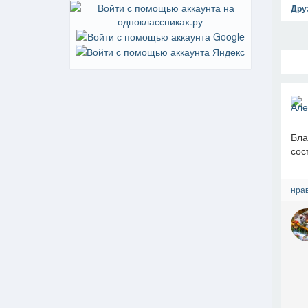
Дру
Бла
сос
нрав