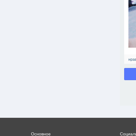
нрав
Основное
Социаль