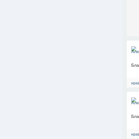
Бла
нрав
Бла
нрав