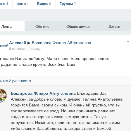
зья
4
фото
4
Видео
0
Группы
0
Лента
Обо мне
Общие друзья
Друзья
Алексей
▶
Баширова Флюра Айтугановна
8 месяца(ев) назад
годарю Вас за доброту. Мало очень мало проявляющих
традание в наше время. Всех благ Вам
ится 2 участникам
Баширова Флюра Айтугановна
Благодарю Вас,
Алексей, за добрые слова. Я думаю, Галина Анатольевна
гордится Вами, своим сыном. И очень ей грустно, что вы
так переживаете ее уход. Не нам принимать решения,
когда и как завершать свою земную жизнь. Так уж
получается. Извините, если что не так написала и каким
либо словом Вас обидела. Благоденствия и Божьей