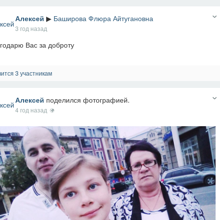
Алексей
▶
Баширова Флюра Айтугановна
3 год назад
годарю Вас за доброту
ится 3 участникам
Алексей
поделился фотографией.
4 год назад