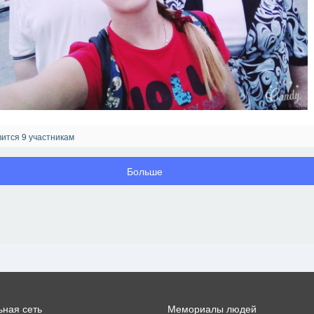
ится 9 участникам
Больше
ная сеть
Мемориалы людей