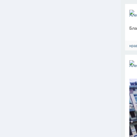
Бла
нрав