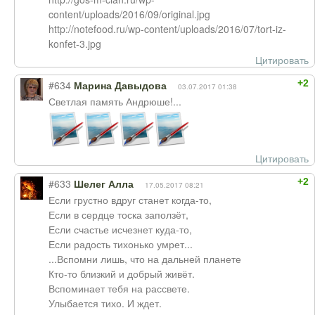
content/uploads/2016/09/original.jpg
http://notefood.ru/wp-content/uploads/2016/07/tort-iz-
konfet-3.jpg
Цитировать
+2
#634
Марина Давыдова
03.07.2017 01:38
Светлая память Андрюше!...
Цитировать
+2
#633
Шелег Алла
17.05.2017 08:21
Если грустно вдруг станет когда-то,
Если в сердце тоска заползёт,
Если счастье исчезнет куда-то,
Если радость тихонько умрет...
...Вспомни лишь, что на дальней планете
Кто-то близкий и добрый живёт.
Вспоминает тебя на рассвете.
Улыбается тихо. И ждет.