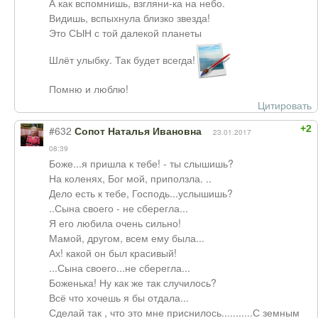
А как вспомнишь, взгляни-ка на небо.
Видишь, вспыхнула близко звезда!
Это СЫН с той далекой планеты
Шлёт улыбку. Так будет всегда!
Помню и люблю!
Цитировать
+2
#632
Сопот Наталья Ивановна
23.01.2017
08:39
Боже...я пришла к тебе! - ты слышишь?
На коленях, Бог мой, приползла. ..
Дело есть к тебе, Господь...услышишь?
..Сына своего - не сберегла...
Я его любила очень сильно!
Мамой, другом, всем ему была...
Ах! какой он был красивый!
...Сына своего...не сберегла...
Боженька! Ну как же так случилось?
Всё что хочешь я бы отдала...
Сделай так , что это мне приснилось...........С земным