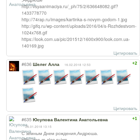
http://vsyaanimaciya.ru/_ph/75/2/636648082.gif?
1433778770
http://74rap.ru/images/kartinka-s-novym-godom-1.jpg
http://gifq.ru/wp-content/uploads/2016/04/s-Rozhdestvom-
1024x768.gif
https://look.com.ua/pic/201512/1600x900/look.com.ua-
140169.jpg
Цитировать
+2
#636
Шелег Алла
16.02.2018 12:53
Цитировать
+1
#635
Юсупова Валентина Анатольевна
26.01.2018 13:15
С земным Днем рождения,Андрюша.
http://gos-m-clan.ru/wp-