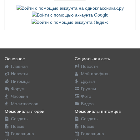
Основное
Социальная сеть
Главная
Новости
Новости
Мой профиль
Питомцы
Друзья
Форум
Группы
Часовня
Фото
Молитвослов
Видео
Мемориалы людей
Мемориалы питомцев
Создать
Создать
Новые
Новые
Годовщина
Годовщина