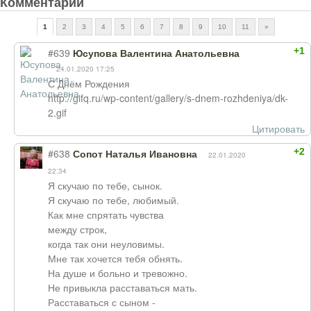
Комментарии
1
2
3
4
5
6
7
8
9
10
11
»
+1
#639
Юсупова Валентина Анатольевна
24.01.2020 17:25
С Днём Рождения
http://gifq.ru/wp-content/gallery/s-dnem-rozhdeniya/dk-
2.gif
Цитировать
+2
#638
Сопот Наталья Ивановна
22.01.2020
22:34
Я скучаю по тебе, сынок.
Я скучаю по тебе, любимый.
Как мне спрятать чувства
между строк,
когда так они неуловимы.
Мне так хочется тебя обнять.
На душе и больно и тревожно.
Не привыкла расставаться мать.
Расставаться с сыном -