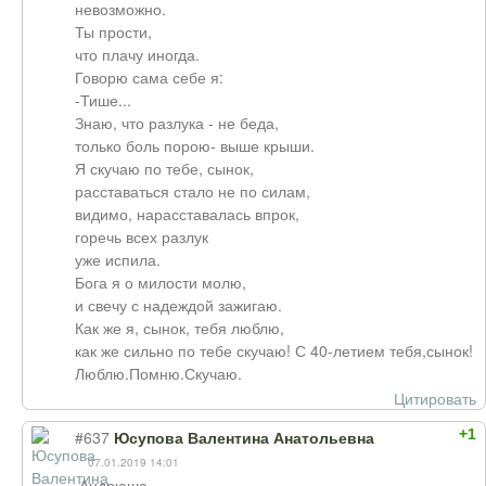
невозможно.
Ты прости,
что плачу иногда.
Говорю сама себе я:
-Тише...
Знаю, что разлука - не беда,
только боль порою- выше крыши.
Я скучаю по тебе, сынок,
расставаться стало не по силам,
видимо, нарасставалась впрок,
горечь всех разлук
уже испила.
Бога я о милости молю,
и свечу с надеждой зажигаю.
Как же я, сынок, тебя люблю,
как же сильно по тебе скучаю! С 40-летием тебя,сынок!
Люблю.Помню.Скучаю.
Цитировать
+1
#637
Юсупова Валентина Анатольевна
07.01.2019 14:01
,Андрюше