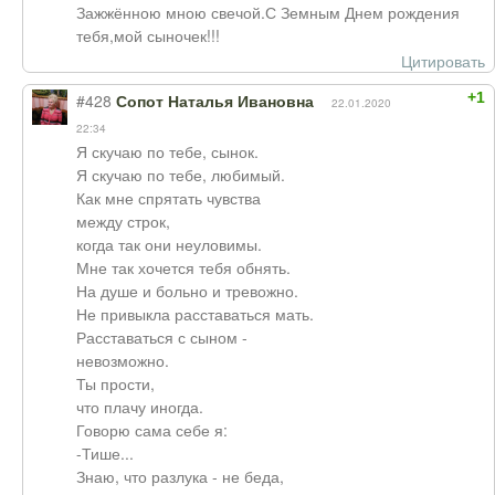
Зажжённою мною свечой.С Земным Днем рождения
тебя,мой сыночек!!!
Цитировать
+1
#428
Сопот Наталья Ивановна
22.01.2020
22:34
Я скучаю по тебе, сынок.
Я скучаю по тебе, любимый.
Как мне спрятать чувства
между строк,
когда так они неуловимы.
Мне так хочется тебя обнять.
На душе и больно и тревожно.
Не привыкла расставаться мать.
Расставаться с сыном -
невозможно.
Ты прости,
что плачу иногда.
Говорю сама себе я:
-Тише...
Знаю, что разлука - не беда,