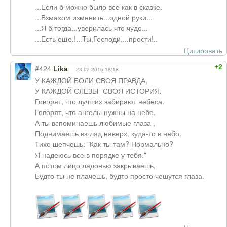
...Если б можно было все как в сказке.
...Взмахом изменить...одной руки...
...Я б тогда...уверилась что чудо...
...Есть еще.!...Ты,Господи,...прости!..
Цитировать
+2
#424
Lika
23.02.2016 18:18
У КАЖДОЙ БОЛИ СВОЯ ПРАВДА,
У КАЖДОЙ СЛЕЗЫ -СВОЯ ИСТОРИЯ.
Говорят, что лучших забирают небеса.
Говорят, что ангелы нужны на небе.
А ты вспоминаешь любимые глаза ,
Поднимаешь взгляд наверх, куда-то в небо.
Тихо шепчешь: "Как ты там? Нормально?
Я надеюсь все в порядке у тебя."
А потом лицо ладонью закрываешь,
Будто ты не плачешь, будто просто чешутся глаза.