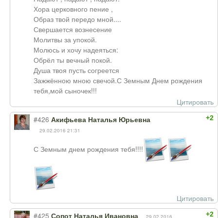
Хора церковного пение ,
Образ твой передо мной....
Свершается вознесение
Молитвы за упокой.
Молюсь и хочу надеяться:
Обрёл ты вечный покой.
Душа твоя пусть согреется
Зажжённою мною свечой.С Земным Днем рождения
тебя,мой сыночек!!!
Цитировать
+2
#426
Акифьева Наталья Юрьевна
29.02.2016 21:31
С Земным днем рождения тебя!!!!
Цитировать
+2
#425
Сопот Наталья Ивановна
29.02.2016