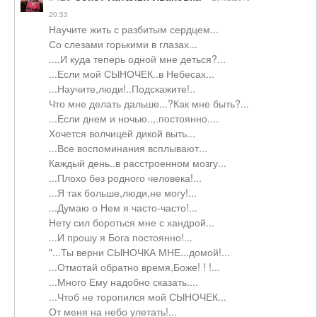
20:33
Научите жить с разбитым сердцем...
Со слезами горькими в глазах...
....И куда теперь одной мне деться?...
...Если мой СЫНОЧЕК..в Небесах...
...Научите,люди!..Подскажите!..
Что мне делать дальше...?Как мне быть?...
...Если днем и ночью..,.постоянно....
Хочется волчицей дикой выть...
...Все воспоминания всплывают...
Каждый день..в расстроенном мозгу...
...Плохо без родного человека!...
...Я так больше,люди,не могу!...
...Думаю о Нем я часто-часто!...
Нету сил бороться мне с хандрой...
...И прошу я Бога постоянно!...
"...Ты верни СЫНОЧКА МНЕ...домой!...
...Отмотай обратно время,Боже! ! !...
...Много Ему надобно сказать....
...Чтоб не торопился мой СЫНОЧЕК...
От меня на небо улетать!...