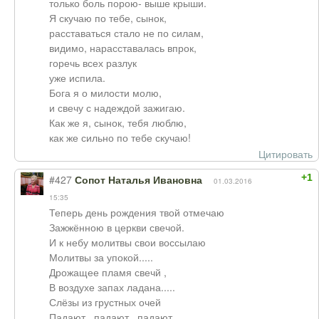
только боль порою- выше крыши.
Я скучаю по тебе, сынок,
расставаться стало не по силам,
видимо, нарасставалась впрок,
горечь всех разлук
уже испила.
Бога я о милости молю,
и свечу с надеждой зажигаю.
Как же я, сынок, тебя люблю,
как же сильно по тебе скучаю!
Цитировать
+1
#427
Сопот Наталья Ивановна
01.03.2016
15:35
Теперь день рождения твой отмечаю
Зажжённою в церкви свечой.
И к небу молитвы свои воссылаю
Молитвы за упокой.....
Дрожащее пламя свечй ,
В воздухе запах ладана.....
Слёзы из грустных очей
Падают , падают , падают.