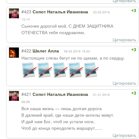
Цитировать
+3
#423
Сопот Наталья Ивановна
23.02.2016
15:14
Сыночек дорогой мой, С ДНЕМ ЗАЩИТНИКА
ОТЕЧЕСТВА тебя поздравляю.
Цитировать
+3
#422
Шелег Алла
08.02.2016 19:33
Настоящие слезы бегут не по щекам, а по сердцу.
Цитировать
+3
#421
Сопот Наталья Ивановна
31.01.2016
08:58
Вся наша жизнь — лишь долгая дорога
В далекий край, где наши дети-ангелы живут.
И дай нам Бог, чтоб не устали ноги,
Чтоб до конца преодолеть маршрут......
Цитировать