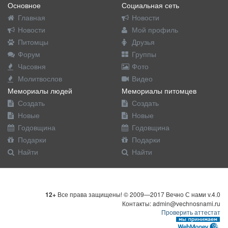
Основное
Социальная сеть
Главная
Новости
Новости
Мой профиль
Питомцы
Друзья
Форум
Группы
Часовня
Фото
Молитвослов
Видео
Мемориалы людей
Мемориалы питомцев
Создать
Создать
Новые
Новые
Годовщина
Годовщина
Подарки
Подарки
Найти
Найти
12+
Все права защищены! © 2009—2017 Вечно С нами v.4.0
Контакты: admin@vechnosnami.ru
Проверить аттестат