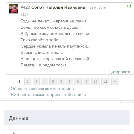
+3
#420
Сопот Наталья Ивановна
23.01.2016
12:30
Годы не лечат...и время не лечит
Боль, что скомкалась в душе...
В Храме я жгу поминальные свечи...
Тихо скорбя о тебе...
Сердце укрыла печаль паутинкой...
Время считает года...
А по щеке...горьковатой слезинкой
Память...и рядом тоска...
Цитировать
1
2
3
4
5
6
7
8
9
10
11
»
Обновить список комментариев
RSS лента комментариев этой записи
JComments
Данные