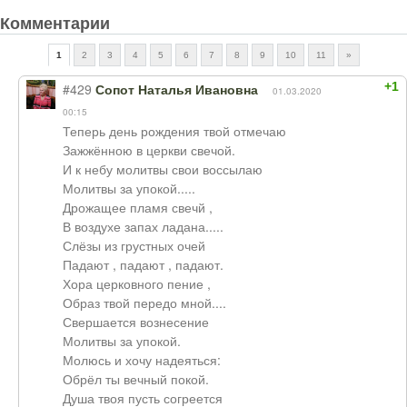
Комментарии
1
2
3
4
5
6
7
8
9
10
11
»
+1
#429
Сопот Наталья Ивановна
01.03.2020
00:15
Теперь день рождения твой отмечаю
Зажжённою в церкви свечой.
И к небу молитвы свои воссылаю
Молитвы за упокой.....
Дрожащее пламя свечй ,
В воздухе запах ладана.....
Слёзы из грустных очей
Падают , падают , падают.
Хора церковного пение ,
Образ твой передо мной....
Свершается вознесение
Молитвы за упокой.
Молюсь и хочу надеяться:
Обрёл ты вечный покой.
Душа твоя пусть согреется