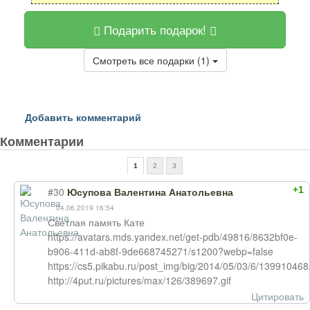
Подарить подарок!
Смотреть все подарки (1)
Добавить комментарий
Комментарии
1
2
3
+1
#30
Юсупова Валентина Анатольевна
04.06.2019 16:54
Светлая память Кате
https://avatars.mds.yandex.net/get-pdb/49816/8632bf0e-
b906-411d-ab8f-9de668745271/s1200?webp=false
https://cs5.pikabu.ru/post_img/big/2014/05/03/6/1399104
http://4put.ru/pictures/max/126/389697.gif
Цитировать