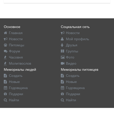
Основное
Социальная сеть
Главная
Новости
Новости
Мой профиль
Питомцы
Друзья
Форум
Группы
Часовня
Фото
Молитвослов
Видео
Мемориалы людей
Мемориалы питомцев
Создать
Создать
Новые
Новые
Годовщина
Годовщина
Подарки
Подарки
Найти
Найти