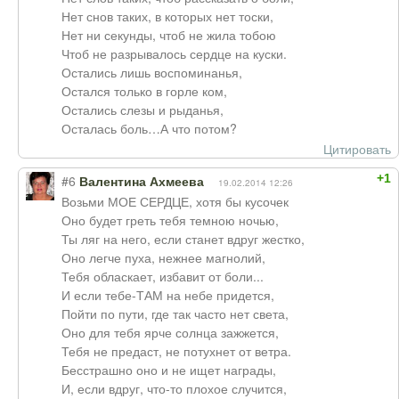
Нет снов таких, в которых нет тоски,
Нет ни секунды, чтоб не жила тобою
Чтоб не разрывалось сердце на куски.
Остались лишь воспоминанья,
Остался только в горле ком,
Остались слезы и рыданья,
Осталась боль…А что потом?
Цитировать
+1
#6
Валентина Ахмеева
19.02.2014 12:26
Возьми МОЕ СЕРДЦЕ, хотя бы кусочек
Оно будет греть тебя темною ночью,
Ты ляг на него, если станет вдруг жестко,
Оно легче пуха, нежнее магнолий,
Тебя обласкает, избавит от боли...
И если тебе-ТАМ на небе придется,
Пойти по пути, где так часто нет света,
Оно для тебя ярче солнца зажжется,
Тебя не предаст, не потухнет от ветра.
Бесстрашно оно и не ищет награды,
И, если вдруг, что-то плохое случится,