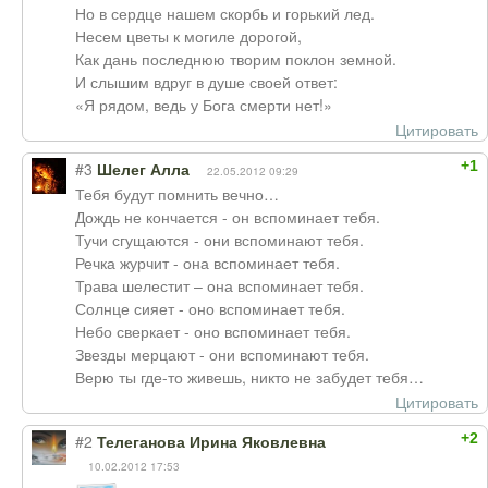
Но в сердце нашем скорбь и горький лед.
Несем цветы к могиле дорогой,
Как дань последнюю творим поклон земной.
И слышим вдруг в душе своей ответ:
«Я рядом, ведь у Бога смерти нет!»
Цитировать
+1
#3
Шелег Алла
22.05.2012 09:29
Тебя будут помнить вечно…
Дождь не кончается - он вспоминает тебя.
Тучи сгущаются - они вспоминают тебя.
Речка журчит - она вспоминает тебя.
Трава шелестит – она вспоминает тебя.
Солнце сияет - оно вспоминает тебя.
Небо сверкает - оно вспоминает тебя.
Звезды мерцают - они вспоминают тебя.
Верю ты где-то живешь, никто не забудет тебя…
Цитировать
+2
#2
Телеганова Ирина Яковлевна
10.02.2012 17:53