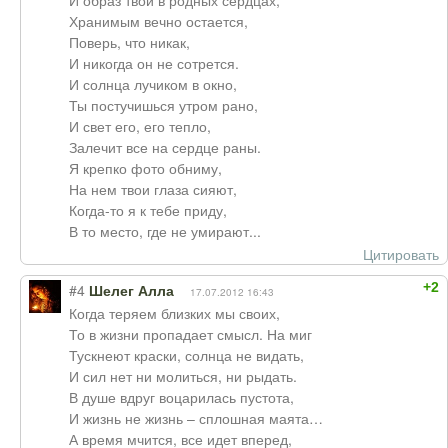
И образ твой в родных сердцах,
Хранимым вечно остается,
Поверь, что никак,
И никогда он не сотрется.
И солнца лучиком в окно,
Ты постучишься утром рано,
И свет его, его тепло,
Залечит все на сердце раны.
Я крепко фото обниму,
На нем твои глаза сияют,
Когда-то я к тебе приду,
В то место, где не умирают...
Цитировать
+2
#4
Шелег Алла
17.07.2012 16:43
Когда теряем близких мы своих,
То в жизни пропадает смысл. На миг
Тускнеют краски, солнца не видать,
И сил нет ни молиться, ни рыдать.
В душе вдруг воцарилась пустота,
И жизнь не жизнь – сплошная маята…
А время мчится, все идет вперед,