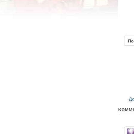
По
До
Комм