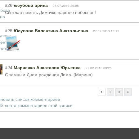
#26
юсубова ирина
04.07.2013 20:06
Светлая память Димочке,царство небесное!
#25
Юсупова Валентина Анатольевна
27.02.2013 13:11
#24
Марченко Анастасия Юрьевна
27.02.2013 09:25
С земным Днем рождения Дима. (Марина)
1
2
3
4
новить список комментариев
S лента комментариев этой записи