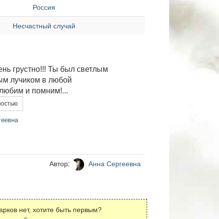
Россия
Несчастный случай
ень грустно!!! Ты был светлым
м лучиком в любой
.любим и помним!...
ностью
геевна
Автор:
Анна Сергеевна
арков нет, хотите быть первым?