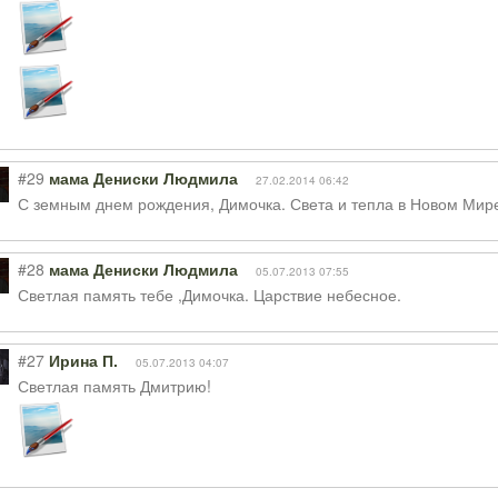
#29
мама Дениски Людмила
27.02.2014 06:42
С земным днем рождения, Димочка. Света и тепла в Новом Мир
#28
мама Дениски Людмила
05.07.2013 07:55
Светлая память тебе ,Димочка. Царствие небесное.
#27
Ирина П.
05.07.2013 04:07
Светлая память Дмитрию!