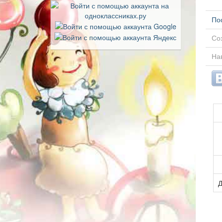
По
Соз
Нав
Д