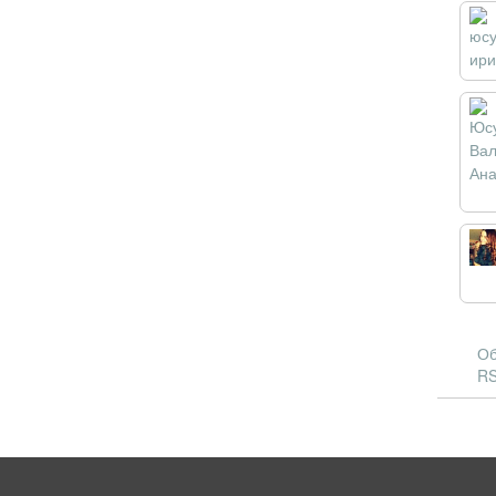
Об
RS