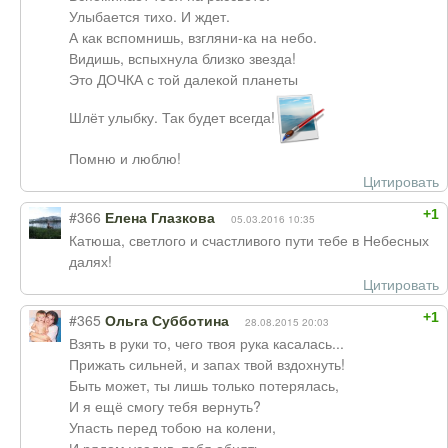
Улыбается тихо. И ждет.
А как вспомнишь, взгляни-ка на небо.
Видишь, вспыхнула близко звезда!
Это ДОЧКА с той далекой планеты
Шлёт улыбку. Так будет всегда!
Помню и люблю!
Цитировать
+1
#366
Елена Глазкова
05.03.2016 10:35
Катюша, светлого и счастливого пути тебе в Небесных
далях!
Цитировать
+1
#365
Ольга Субботина
28.08.2015 20:03
Взять в руки то, чего твоя рука касалась...
Прижать сильней, и запах твой вздохнуть!
Быть может, ты лишь только потерялась,
И я ещё смогу тебя вернуть?
Упасть перед тобою на колени,