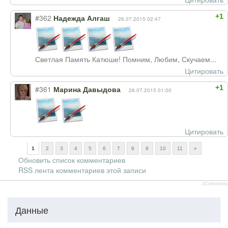
+1
#362
Надежда Алгаш
26.07.2015 02:47
Светлая Память Катюше! Помним, Любим, Скучаем...
Цитировать
+1
#361
Марина Давыдова
26.07.2015 01:00
Цитировать
1
2
3
4
5
6
7
8
9
10
11
»
Обновить список комментариев
RSS лента комментариев этой записи
JComments
Данные