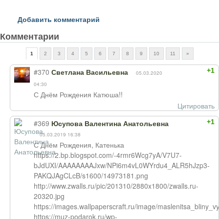
Добавить комментарий
Комментарии
1
2
3
4
5
6
7
8
9
10
11
»
+1
#370
Светлана Васильевна
05.03.2020
04:30
С Днём Рождения Катюша!!
Цитировать
+1
#369
Юсупова Валентина Анатольевна
05.03.2019 16:38
С Днём Рождения, Катенька
https://2.bp.blogspot.com/-4rmr6Wcg7yA/V7U7-
bJdUXI/AAAAAAAAJxw/NPi6m4vL0WYrdu4_ALR5hJzp3-
PAKQJAgCLcB/s1600/14973181.png
http://www.zwalls.ru/pic/201310/2880x1800/zwalls.ru-
20320.jpg
https://images.wallpaperscraft.ru/image/maslenitsa_blin
https://muz-podarok.ru/wp-