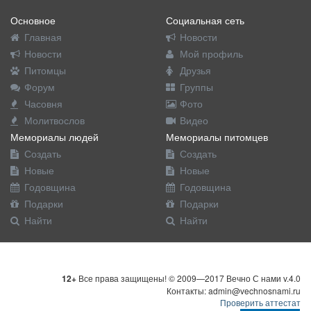
Основное
Социальная сеть
Главная
Новости
Новости
Мой профиль
Питомцы
Друзья
Форум
Группы
Часовня
Фото
Молитвослов
Видео
Мемориалы людей
Мемориалы питомцев
Создать
Создать
Новые
Новые
Годовщина
Годовщина
Подарки
Подарки
Найти
Найти
12+
Все права защищены! © 2009—2017 Вечно С нами v.4.0
Контакты: admin@vechnosnami.ru
Проверить аттестат