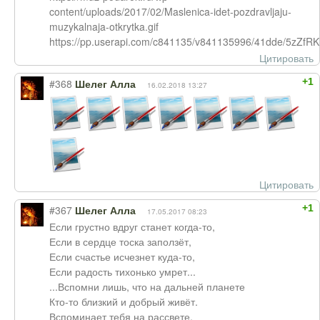
content/uploads/2017/02/Maslenica-idet-pozdravljaju-
muzykalnaja-otkrytka.gif
https://pp.userapi.com/c841135/v841135996/41dde/5zZfRK
Цитировать
+1
#368
Шелег Алла
16.02.2018 13:27
Цитировать
+1
#367
Шелег Алла
17.05.2017 08:23
Если грустно вдруг станет когда-то,
Если в сердце тоска заползёт,
Если счастье исчезнет куда-то,
Если радость тихонько умрет...
...Вспомни лишь, что на дальней планете
Кто-то близкий и добрый живёт.
Вспоминает тебя на рассвете.