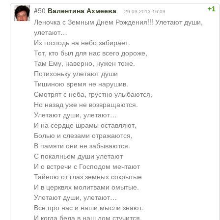
+1
#50
Валентина Ахмеева
29.09.2013 16:09
Леночка с Земным Днем Рождения!!! Улетают души,
улетают…
Их господь на небо забирает.
Тот, кто был для нас всего дороже,
Там Ему, наверно, нужен тоже.
Потихоньку улетают души
Тишиною время не нарушив.
Смотрят с неба, грустно улыбаются,
Но назад уже не возвращаются.
Улетают души, улетают…
И на сердце шрамы оставляют,
Болью и слезами отражаются,
В памяти они не забываются.
С покаяньем души улетают
И о встречи с Господом мечтают
Тайною от глаз земных сокрытые
И в церквях молитвами омытые.
Улетают души, улетают…
Все про нас и наши мысли знают.
И когда беда в наш дом стучится,