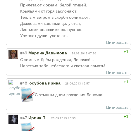
Прилетают к окнам, белой птицей.
Крыльями от горя заслоняют,
Теплым ветром в скорби обнимают.
Дождевыми каплями целуются,
Листьями опавшими волнуются.
Улетают души, улетают…
Цитировать
+1
#49
Марина Давыдова
29.09.2013 07:36
С земным Днём рождения, Леночка!...
Царствия тебе небесного и светлая память!...
Цитировать
+1
#48
юсубова ирина
28.09.2013 19:57
С земным днем рождения,Леночка!
Цитировать
+1
#47
Ирина П.
23.09.2013 15:33