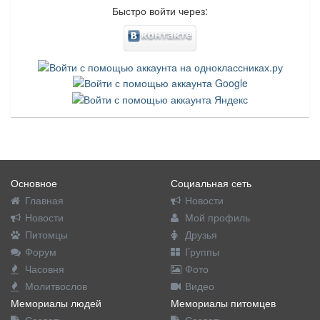
Быстро войти через:
Основное
Социальная сеть
Главная
Новости
Новости
Мой профиль
Питомцы
Друзья
Форум
Группы
Часовня
Фото
Молитвослов
Видео
Мемориалы людей
Мемориалы питомцев
Создать
Создать