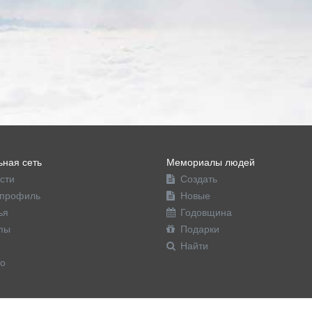
ная сеть
Мемориалы людей
сти
Создать
профиль
Новые
ья
Годовщина
пы
Подарки
Найти
о