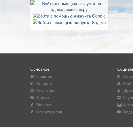
Основное
Социаль
Главная
Ново
Новости
Мой 
Питомцы
Друз
Форум
Груп
Часовня
Фото
Молитвослов
Виде