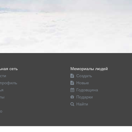
ная сеть
Мемориалы людей
сти
Создать
профиль
Новые
ья
Годовщина
пы
Подарки
Найти
о