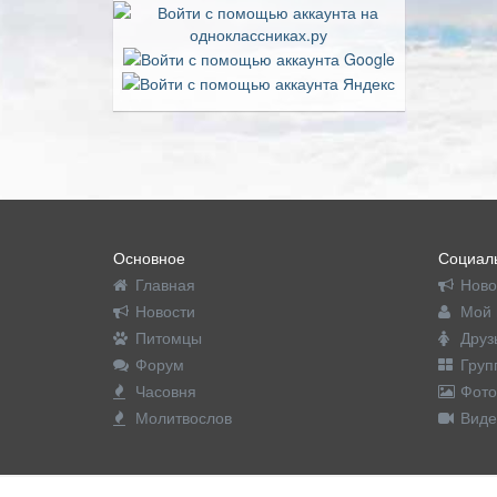
Основное
Социаль
Главная
Ново
Новости
Мой 
Питомцы
Друз
Форум
Груп
Часовня
Фото
Молитвослов
Виде