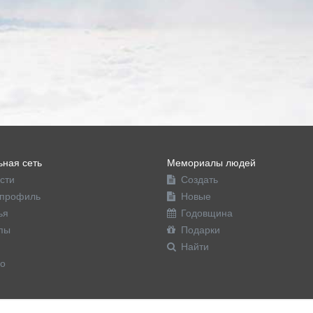
ная сеть
Мемориалы людей
сти
Создать
профиль
Новые
ья
Годовщина
пы
Подарки
Найти
о