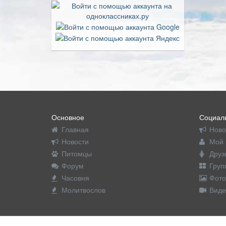
Основное
Социаль
Главная
Ново
Новости
Мой 
Питомцы
Друз
Форум
Груп
Часовня
Фото
Молитвослов
Виде