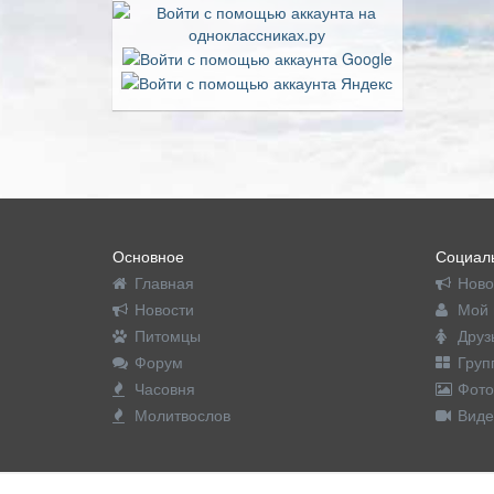
Основное
Социаль
Главная
Ново
Новости
Мой 
Питомцы
Друз
Форум
Груп
Часовня
Фото
Молитвослов
Виде