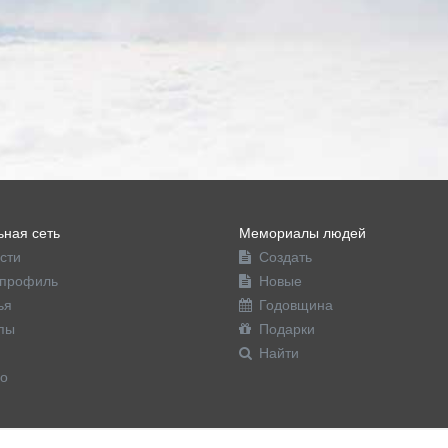
ная сеть
Мемориалы людей
сти
Создать
профиль
Новые
ья
Годовщина
пы
Подарки
Найти
о