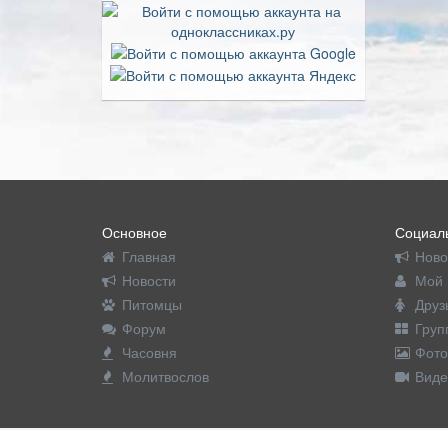
Основное
Социаль
Главная
Ново
Новости
Мой 
Питомцы
Друз
Форум
Груп
Часовня
Фото
Молитвослов
Виде