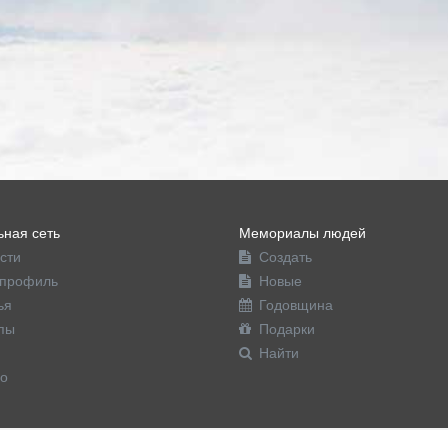
ная сеть
Мемориалы людей
сти
Создать
профиль
Новые
ья
Годовщина
пы
Подарки
Найти
о