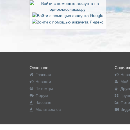
Основное
Социаль
Главная
Ново
Новости
Мой 
Питомцы
Друз
Форум
Груп
Часовня
Фото
Молитвослов
Виде