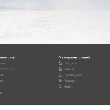
ная сеть
Мемориалы людей
сти
Создать
профиль
Новые
ья
Годовщина
пы
Подарки
Найти
о