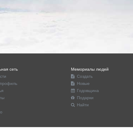
ная сеть
Мемориалы людей
сти
Создать
профиль
Новые
ья
Годовщина
пы
Подарки
Найти
о