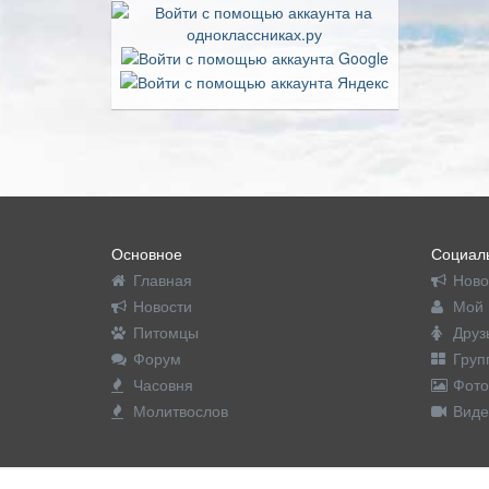
Основное
Социаль
Главная
Ново
Новости
Мой 
Питомцы
Друз
Форум
Груп
Часовня
Фото
Молитвослов
Виде