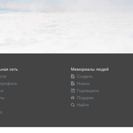
ная сеть
Мемориалы людей
сти
Создать
профиль
Новые
ья
Годовщина
пы
Подарки
Найти
о