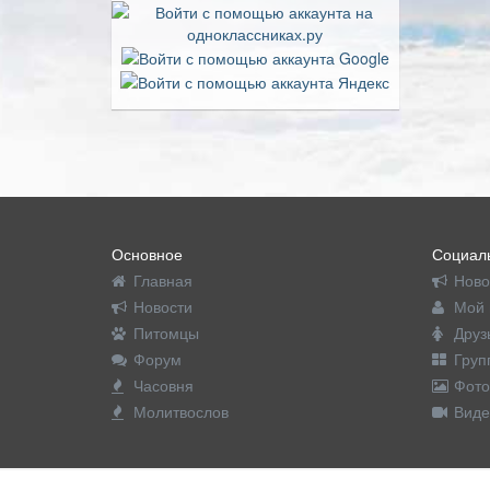
Основное
Социаль
Главная
Ново
Новости
Мой 
Питомцы
Друз
Форум
Груп
Часовня
Фото
Молитвослов
Виде