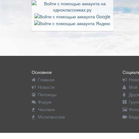
Основное
Социаль
Главная
Ново
Новости
Мой 
Питомцы
Друз
Форум
Груп
Часовня
Фото
Молитвослов
Виде