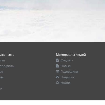
ная сеть
Мемориалы людей
сти
Создать
профиль
Новые
ья
Годовщина
пы
Подарки
Найти
о