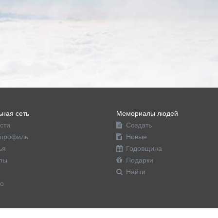
ная сеть
Мемориалы людей
сти
Создать
профиль
Новые
ья
Годовщина
пы
Подарки
Найти
о