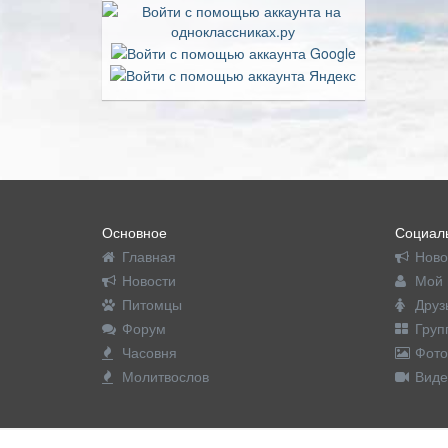
Основное
Социаль
Главная
Ново
Новости
Мой 
Питомцы
Друз
Форум
Груп
Часовня
Фото
Молитвослов
Виде