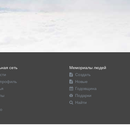
ная сеть
Мемориалы людей
сти
Создать
профиль
Новые
ья
Годовщина
пы
Подарки
Найти
о