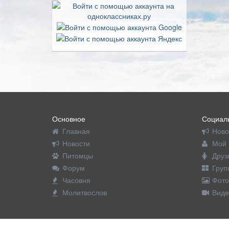
Основное
Социаль
Главная
Ново
Новости
Мой 
Питомцы
Друз
Форум
Груп
Часовня
Фото
Молитвослов
Виде