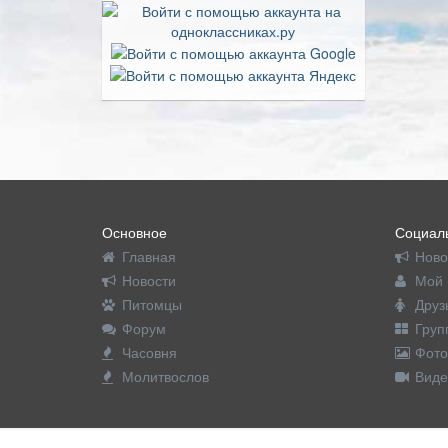
Основное
Социаль
Главная
Ново
Новости
Мой 
Питомцы
Друз
Форум
Груп
Часовня
Фото
Молитвослов
Виде