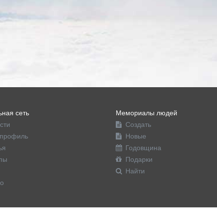
ная сеть
Мемориалы людей
сти
Создать
профиль
Новые
ья
Годовщина
пы
Подарки
Найти
о