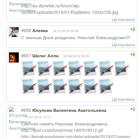
http://au-donetsk.ru/forum/wp-
content/uploads/2016/01/Rojdestvo-1024x726.jpg
Цитировать
+2
#658
Аленка
19.12.2016 06:45
С земным Днем рождения, Николай Александрович!!!
Цитировать
+2
#657
Шелег Алла
02.08.2016 09:05
Цитировать
+1
#656
Юсупова Валентина Анатольевна
10.07.2016 10:13
Светлая память Николаю Александровичу.
http://4put.ru/pictures/max/169/519312.gif
http://keuskupanbogor.org/data/uploads/2015/07/prayer-