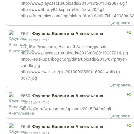
http://www.playcast.ru/uploads/2015/12/20/16423674.gif
http://www.library64.kspu.ru/files/news/02.gif
http://dreempics.com/img/picture/Apr/16/a6d7ffb142030af
Цитировать
+1
#661
Юсупова Валентина Анатольевна
21.12.2017 17:25
С Днём Рождения, Николай Александрович .
http://www.playcast.ru/uploads/2016/08/20/19637214.jpg
http://keuskupanbogor.org/data/uploads/2015/07/prayer-
candle.jpg
http://www.zwalls.ru/pic/201309/2560x1600/zwalls.ru-
8377.jpg
Цитировать
+1
#660
Юсупова Валентина Анатольевна
25.02.2017 17:16
http://gifq.ru/wp-content/uploads/2015/04/m2.gif
Цитировать
+1
#659
Юсупова Валентина Анатольевна
06.01.2017 19:34