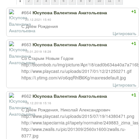
1
2
3
4
5
6
7
8
9
10
11
»
+1
#664
Юсупова Валентина Анатольевна
20.12.2021 15:40
С Днём Рождения
Цитировать
+1
#663
Юсупова Валентина Анатольевна
10.01.2019 18:28
Со Старым Новым Годом
http://boombob.ru/img/picture/Apr/18/cad0b634a40a7a716
http://www.playcast.ru/uploads/2017/01/12/21250271.gif
https://i.ytimg.com/vi/o6qqRhlB6Kg/maxresdefault.jpg
Цитировать
+1
#662
Юсупова Валентина Анатольевна
19.12.2018 15:16
С Днём Рождения, Николай Александрович
http://www.playcast.ru/uploads/2015/07/19/14380471.png
http://www.tapeciarnia.pl/tapety/normalne/249883_zima_la
http://www.zwalls.ru/pic/201309/2560x1600/zwalls.ru-
8377.jpg