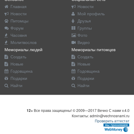
Главная
Новости
Новости
Мой профиль
Питомцы
Друзья
Форум
Группы
Часовня
Фото
Молитвослов
Видео
Мемориалы людей
Мемориалы питомцев
Создать
Создать
Новые
Новые
Годовщина
Годовщина
Подарки
Подарки
Найти
Найти
12+
Все права защищены! © 2009—2017 Вечно С нами v.4.0
Контакты: admin@vechnosnami.ru
Проверить аттестат