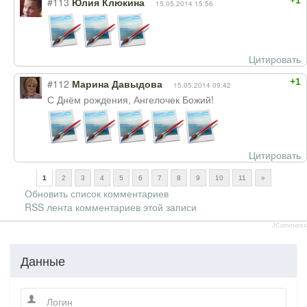
+1
#113
Юлия Клюкина
15.05.2014 15:56
Цитировать
+1
#112
Марина Давыдова
15.05.2014 09:42
С Днём рождения, Ангелочек Божий!
Цитировать
1
2
3
4
5
6
7
8
9
10
11
»
Обновить список комментариев
RSS лента комментариев этой записи
JComments
Данные