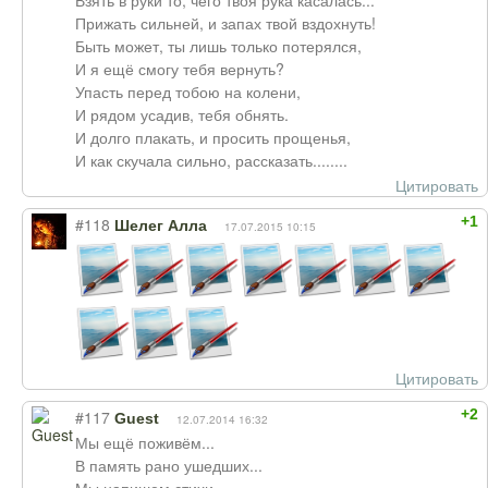
Взять в руки то, чего твоя рука касалась...
Прижать сильней, и запах твой вздохнуть!
Быть может, ты лишь только потерялся,
И я ещё смогу тебя вернуть?
Упасть перед тобою на колени,
И рядом усадив, тебя обнять.
И долго плакать, и просить прощенья,
И как скучала сильно, рассказать........
Цитировать
+1
#118
Шелег Алла
17.07.2015 10:15
Цитировать
+2
#117
Guest
12.07.2014 16:32
Мы ещё поживём...
В память рано ушедших...