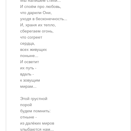
Мы напишем стихи...
И споём про любовь,
что дарили Они,
уходя в бесконечность...
И, храня их тепло,
сберегаем огонь,
что согреет
сердца,
всех живущих
поныне...
И осветит
их путь -
вдаль -
к зовущим
мирам...
Этой грустной
порой
будем помнить:
отныне -
из далёких миров
улыбаются нам...